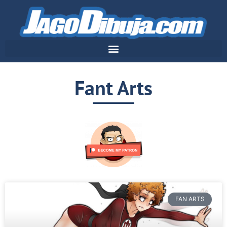
Fant Arts
FAN ARTS