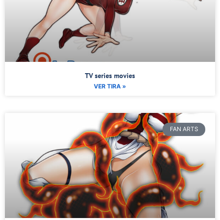
TV series movies
VER TIRA »
FAN ARTS