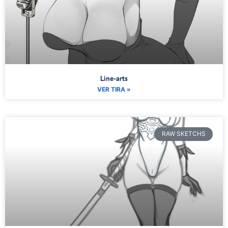
Line-arts
VER TIRA »
RAW SKETCHS