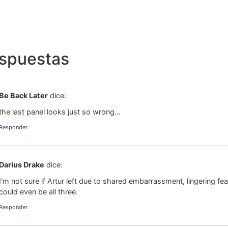
espuestas
Be Back Later
dice:
the last panel looks just so wrong…
Responder
Darius Drake
dice:
I’m not sure if Artur left due to shared embarrassment, lingering fe
could even be all three.
Responder