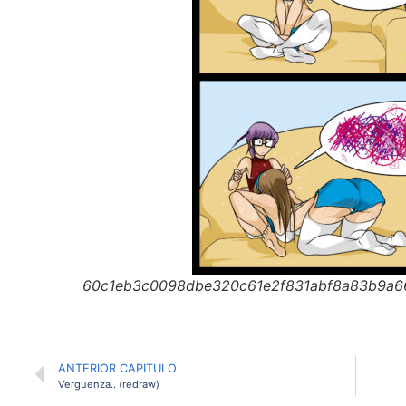
60c1eb3c0098dbe320c61e2f831abf8a83b9a
ANTERIOR CAPITULO
Verguenza.. (redraw)