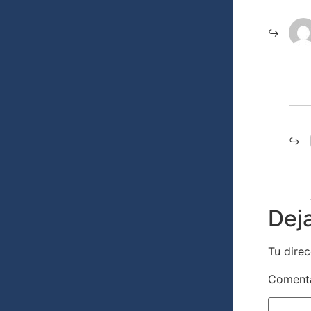
Dej
Tu direc
Coment