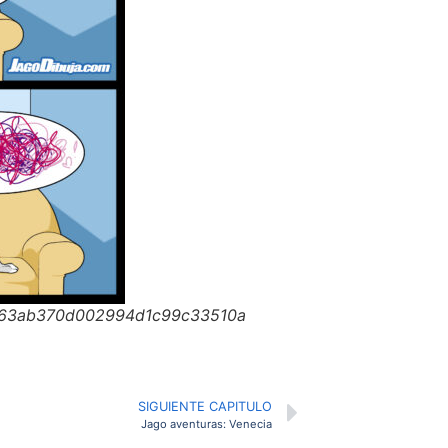
663ab370d002994d1c99c33510a
SIGUIENTE CAPITULO
Jago aventuras: Venecia