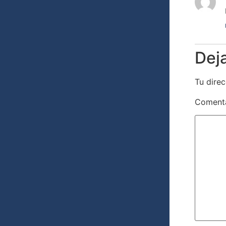
Dej
Tu direc
Coment