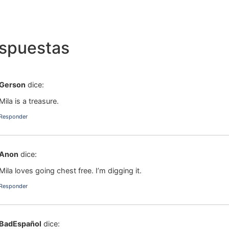
espuestas
Gerson
dice:
Mila is a treasure.
Responder
Anon
dice:
Mila loves going chest free. I’m digging it.
Responder
BadEspañol
dice: