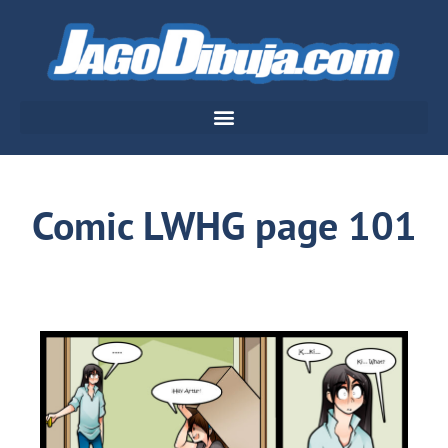
Comic LWHG page 101