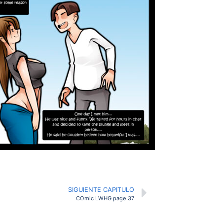
SIGUIENTE CAPITULO
COmic LWHG page 37