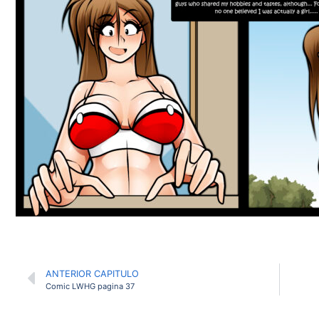
ANTERIOR CAPITULO
Comic LWHG pagina 37