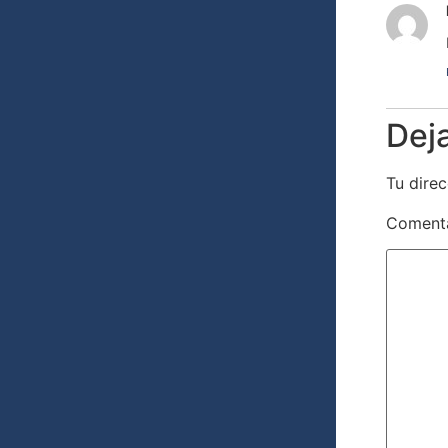
Dej
Tu direc
Coment