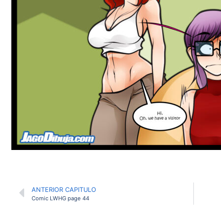
ANTERIOR CAPITULO
Comic LWHG page 44