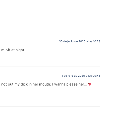
30 de junio de 2025 a las 10:38
him off at night…
1 de julio de 2025 a las 09:45
er not put my dick in her mouth; I wanna please her…