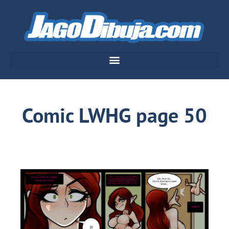
Comic LWHG page 50