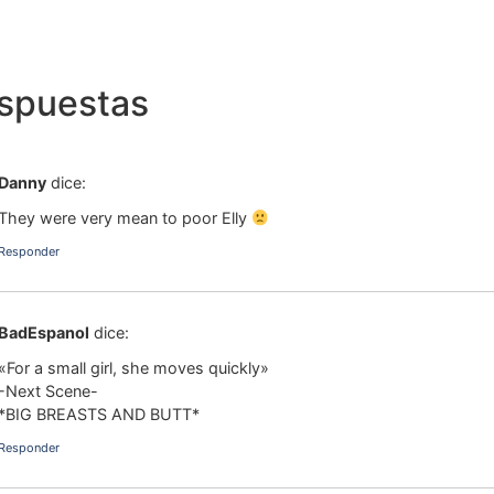
espuestas
Danny
dice:
They were very mean to poor Elly
Responder
BadEspanol
dice:
«For a small girl, she moves quickly»
-Next Scene-
*BIG BREASTS AND BUTT*
Responder