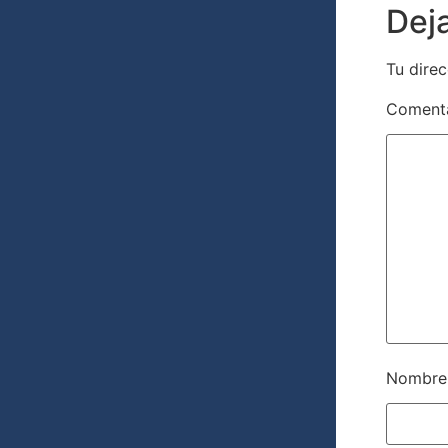
Dej
Tu direc
Coment
Nombr