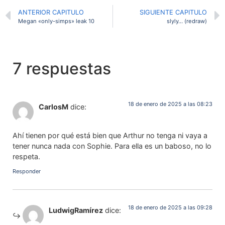
ANTERIOR CAPITULO
SIGUIENTE CAPITULO
Megan «only-simps» leak 10
slyly… (redraw)
7 respuestas
18 de enero de 2025 a las 08:23
CarlosM
dice:
Ahí tienen por qué está bien que Arthur no tenga ni vaya a
tener nunca nada con Sophie. Para ella es un baboso, no lo
respeta.
Responder
18 de enero de 2025 a las 09:28
LudwigRamírez
dice: