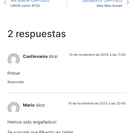
ANTERIOR CAPITULO
SIGUIENTE CAPITULO
LWHG comic #720
Mao Mao lineart
2 respuestas
10 de noviembre de 2025 a las 11:30
Castlevania
dice:
Prime!
Responder
14 de noviembre de 2025 a las 20:45
Mario
dice:
Hemos sido engañados!
Se suponía que Pikachu es tabla!