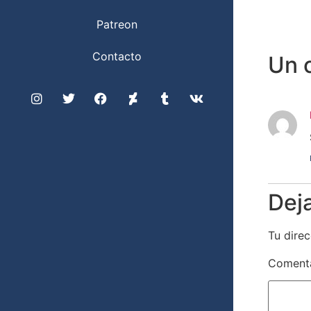
Patreon
Contacto
Un 
Dej
Tu direc
Coment