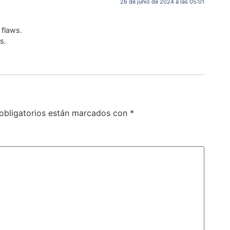
26 de junio de 2024 a las 05:01
 flaws.
s.
obligatorios están marcados con
*