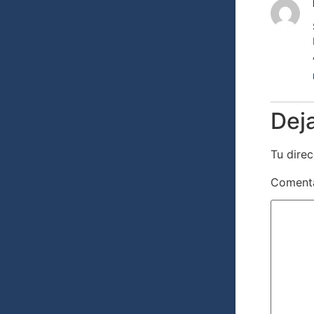
Dej
Tu direc
Coment