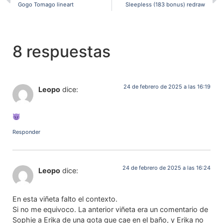
Gogo Tomago lineart
Sleepless (183 bonus) redraw
8 respuestas
24 de febrero de 2025 a las 16:19
Leopo
dice:
Responder
24 de febrero de 2025 a las 16:24
Leopo
dice:
En esta viñeta falto el contexto.
Si no me equivoco. La anterior viñeta era un comentario de
Sophie a Erika de una gota que cae en el baño, y Erika no