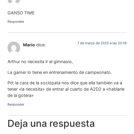
GANSO TIME
Responder
7 de marzo de 2025 a las 20:19
Mario
dice:
Arthur no necesita ir al gimnasio,
La gamer lo tiene en entrenamiento de campeonato.
Pd: la cara de la sociópata nos dice que ella también va a
tener «la necesita» de entrar al cuarto de A2D2 a «hablarle
de la gotera»
Responder
Deja una respuesta