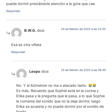
puede dormir prestándole atención a la gota que cae.
Responder
24 de febrero de 2025 a las 22:35
B.W.G.
dice:
Esa es otra viñeta
Responder
25 de febrero de 2025 a las 06:49
Leopo
dice:
No. Y el Alzheimer no me a atacado tanto.
Es más. Recuerdo que Sophie está en la cocina y
Erika pasa y le pregunta que le pasa, a lo que Sophie
le comenta del sonido que no la deja dormir, luego
Erika se acuesta y no puede dormir por el sonido de
fondo.