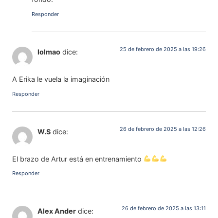
Responder
25 de febrero de 2025 a las 19:26
lolmao
dice:
A Erika le vuela la imaginación
Responder
26 de febrero de 2025 a las 12:26
W.S
dice:
El brazo de Artur está en entrenamiento
Responder
26 de febrero de 2025 a las 13:11
Alex Ander
dice: