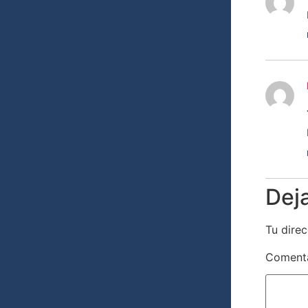
Dej
Tu direc
Coment