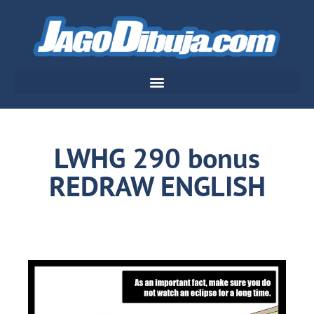
LWHG 290 bonus
REDRAW ENGLISH