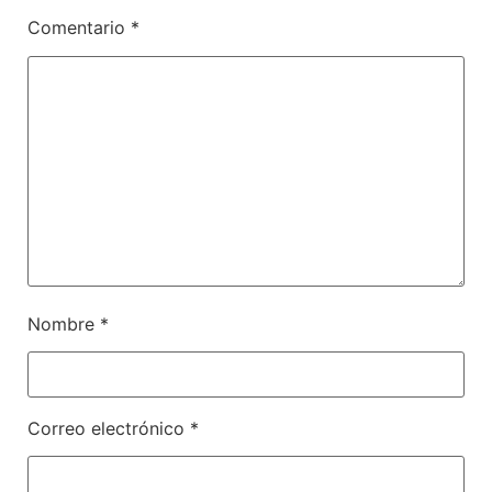
Comentario
*
Nombre
*
Correo electrónico
*