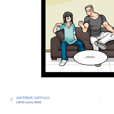
ANTERIOR CAPITULO
LWHG comic #645