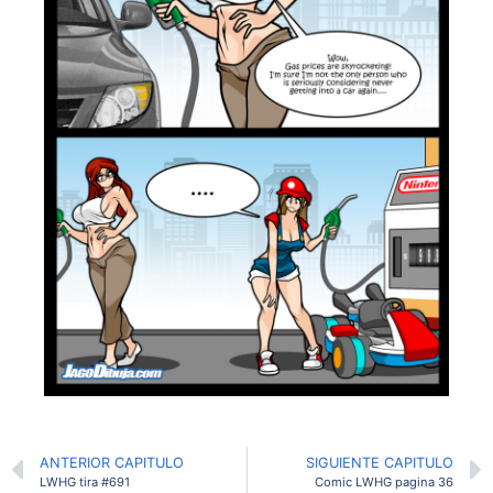
ANTERIOR CAPITULO
SIGUIENTE CAPITULO
LWHG tira #691
Comic LWHG pagina 36