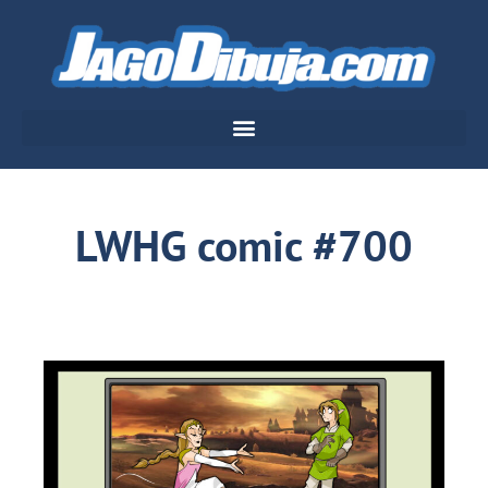
LWHG comic #700