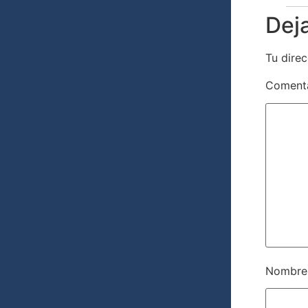
Dej
Tu direc
Coment
Nombr