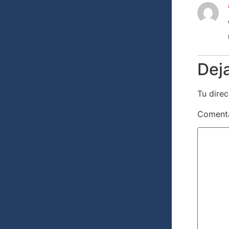
Dej
Tu direc
Coment