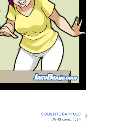
SIGUIENTE CAPITULO
LWHG comic #584