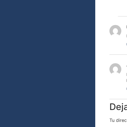
Dej
Tu direc