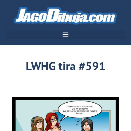
LWHG tira #591