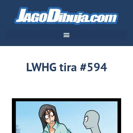
LWHG tira #594