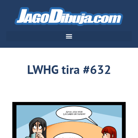
LWHG tira #632