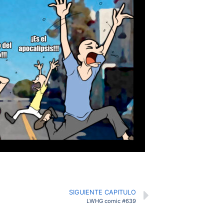
SIGUIENTE CAPITULO
LWHG comic #639