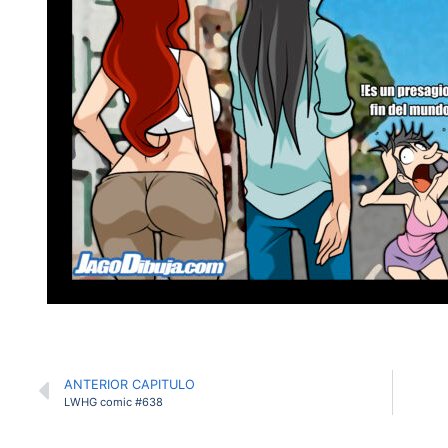
ANTERIOR CAPITULO
LWHG comic #638