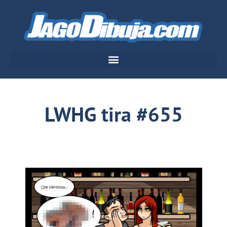
LWHG tira #655