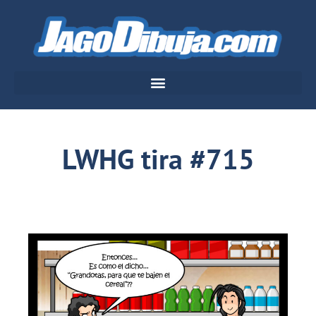
LWHG tira #715