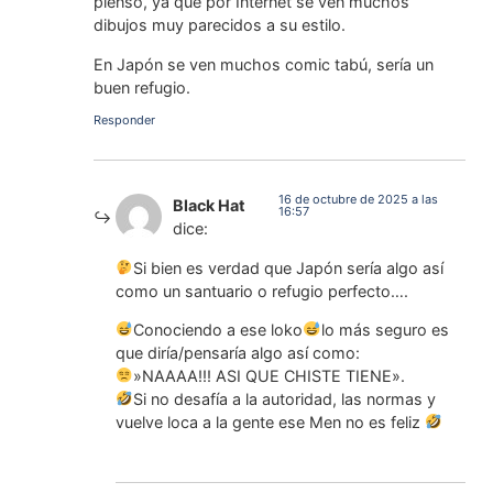
pienso, ya que por Internet se ven muchos
dibujos muy parecidos a su estilo.
En Japón se ven muchos comic tabú, sería un
buen refugio.
Responder
16 de octubre de 2025 a las
Black Hat
16:57
dice:
Si bien es verdad que Japón sería algo así
como un santuario o refugio perfecto….
Conociendo a ese loko
lo más seguro es
que diría/pensaría algo así como:
»NAAAA!!! ASI QUE CHISTE TIENE».
Si no desafía a la autoridad, las normas y
vuelve loca a la gente ese Men no es feliz