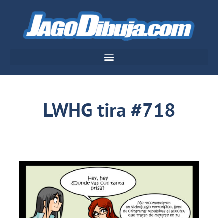
LWHG tira #718