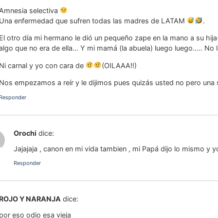
Amnesia selectiva
Una enfermedad que sufren todas las madres de LATAM
.
El otro día mi hermano le dió un pequeño zape en la mano a su hij
algo que no era de ella… Y mi mamá (la abuela) luego luego….. No 
Ni carnal y yo con cara de
(OILAAA!!)
Nos empezamos a reír y le dijimos pues quizás usted no pero una s
Responder
Orochi
dice:
Jajajaja , canon en mi vida tambien , mi Papá dijo lo mismo y yo
Responder
ROJO Y NARANJA
dice:
por eso odio esa vieja