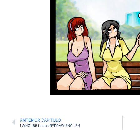
ANTERIOR CAPITULO
LWHG 165 bonus REDRAW ENGLISH