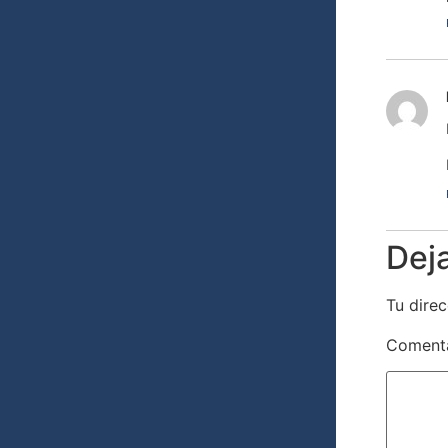
Dej
Tu direc
Coment