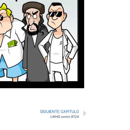
SIGUIENTE CAPITULO
LWHG comic #724