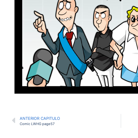
ANTERIOR CAPITULO
Comic LWHG page57