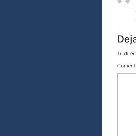
Dej
Tu direc
Coment