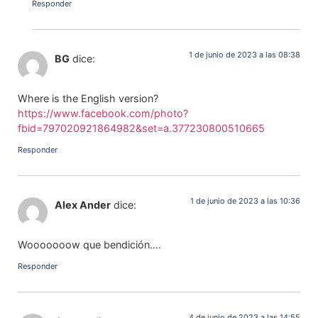
Responder
1 de junio de 2023 a las 08:38
BG
dice:
Where is the English version?
https://www.facebook.com/photo?
fbid=797020921864982&set=a.377230800510665
Responder
1 de junio de 2023 a las 10:36
Alex Ander
dice:
Wooooooow que bendición….
Responder
4 de junio de 2023 a las 14:55