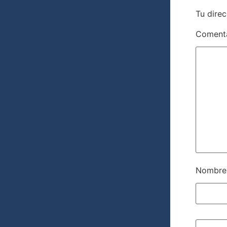
Tu direc
Coment
Nombr