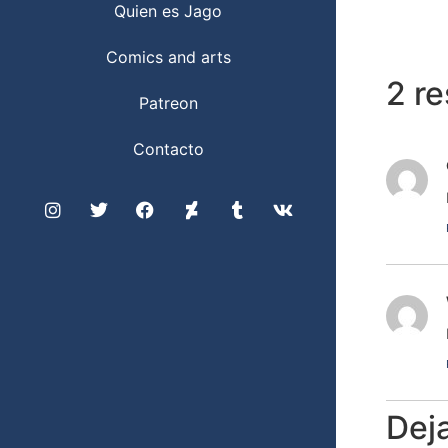
Quien es Jago
Comics and arts
2 r
Patreon
Contacto
Dej