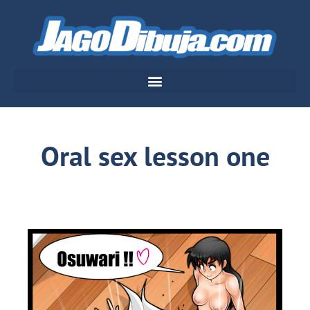
Oral sex lesson one