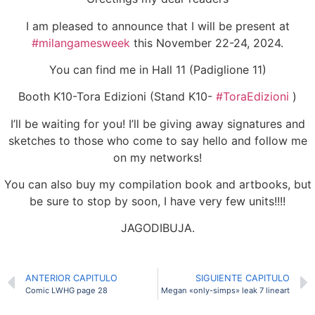
I am pleased to announce that I will be present at
#milangamesweek
this November 22-24, 2024.
You can find me in Hall 11 (Padiglione 11)
Booth K10-Tora Edizioni (Stand K10-
#ToraEdizioni
)
I’ll be waiting for you! I’ll be giving away signatures and
sketches to those who come to say hello and follow me
on my networks!
You can also buy my compilation book and artbooks, but
be sure to stop by soon, I have very few units!!!!
JAGODIBUJA.
ANTERIOR CAPITULO
SIGUIENTE CAPITULO
Comic LWHG page 28
Megan «only-simps» leak 7 lineart