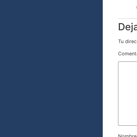
Dej
Tu direc
Coment
Nombr