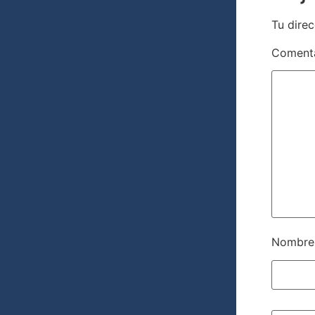
Tu direc
Coment
Nombr