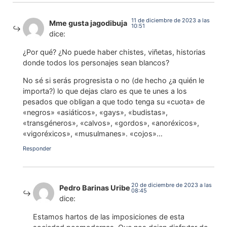
11 de diciembre de 2023 a las
Mme gusta jagodibuja
10:51
dice:
¿Por qué? ¿No puede haber chistes, viñetas, historias
donde todos los personajes sean blancos?
No sé si serás progresista o no (de hecho ¿a quién le
importa?) lo que dejas claro es que te unes a los
pesados que obligan a que todo tenga su «cuota» de
«negros» «asiáticos», «gays», «budistas»,
«transgéneros», «calvos», «gordos», «anoréxicos»,
«vigoréxicos», «musulmanes». «cojos»…
Responder
20 de diciembre de 2023 a las
Pedro Barinas Uribe
08:45
dice:
Estamos hartos de las imposiciones de esta