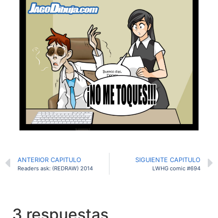
ANTERIOR CAPITULO
SIGUIENTE CAPITULO
Readers ask: (REDRAW) 2014
LWHG comic #694
3 respuestas