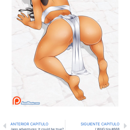
ANTERIOR CAPITULO
SIGUIENTE CAPITULO
Jago adventures: It could be true?
LWHG tira #668