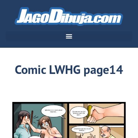
Comic LWHG page14