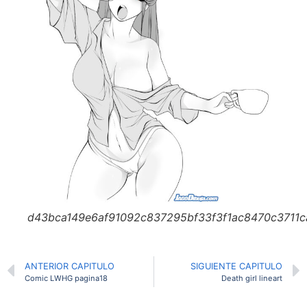
d43bca149e6af91092c837295bf33f3f1ac8470c3711c
ANTERIOR CAPITULO
SIGUIENTE CAPITULO
Comic LWHG pagina18
Death girl lineart