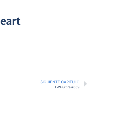
neart
SIGUIENTE CAPITULO
LWHG tira #659