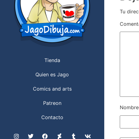
Tu direc
Coment
Tienda
Quien es Jago
Comics and arts
Patreon
Nombr
Contacto