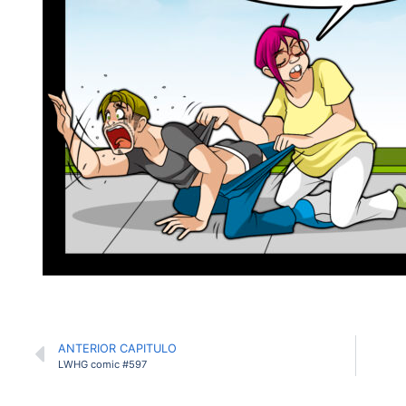
ANTERIOR CAPITULO
LWHG comic #597