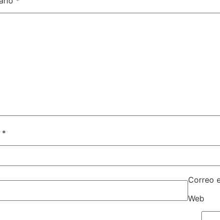
ario
*
e
*
Correo 
Web