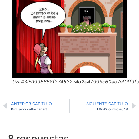
97a43f51998688f27453274d2e4799bc60ab7ef0ff9f
ANTERIOR CAPITULO
SIGUIENTE CAPITULO
Kim sexy selfie fanart
LWHG comic #648
8 respuestas